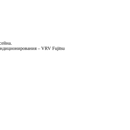
сейна.
ондиционирования – VRV Fujitsu