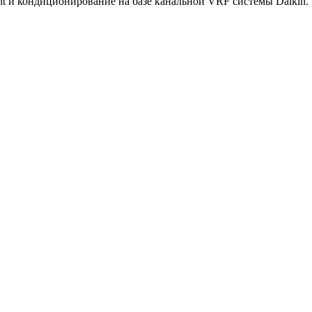
t и кондиционирование на базе канальной VRF системы Daikin.