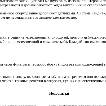
 вытягивает запахи, убирает мелкую пыль из зоны принтеров и 
регреваются и дольше работают, когда внутри них не скапливает
овременное оборудование дополняют датчиками. Система «видит»,
том не переплачивать за лишнее электричество.
инять решение: естественная (природная), приточная (механиче
комбинация естественной и механической). Каждый тип имеет св
 через фильтры и термообработку (подогрев или охлаждение) в 
е пыль, пыльцу, выхлопные газы), затем нагревается или охлаж
 через вытяжные решётки в санузлах, кухнях или естественные 
Недостатки