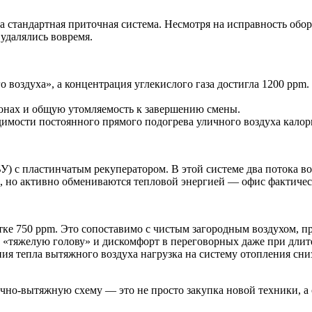
 стандартная приточная система. Несмотря на исправность обор
 удалялись вовремя.
о воздуха», а концентрация углекислого газа достигла 1200 pp
онах и общую утомляемость к завершению смены.
одимости постоянного прямого подогрева уличного воздуха кало
) с пластинчатым рекуператором. В этой системе два потока в
, но активно обмениваются тепловой энергией — офис фактическ
ке 750 ppm. Это сопоставимо с чистым загородным воздухом, п
 «тяжелую голову» и дискомфорт в переговорных даже при длит
ия тепла вытяжного воздуха нагрузка на систему отопления сни
чно-вытяжную схему — это не просто закупка новой техники, а 
.