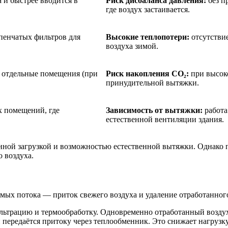
 и быстрее вводится в
Риск дисбаланса давления:
без п
где воздух застаивается.
пенчатых фильтров для
Высокие теплопотери:
отсутствие
воздуха зимой.
в отдельные помещения (при
Риск накопления CO₂:
при высоко
принудительной вытяжки.
 помещений, где
Зависимость от вытяжки:
работа
естественной вентиляции здания.
нной загрузкой и возможностью естественной вытяжки. Однако 
 воздуха.
ых потока — приток свежего воздуха и удаление отработанного
льтрацию и термообработку. Одновременно отработанный воздух 
и передаётся притоку через теплообменник. Это снижает нагруз