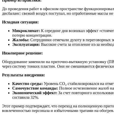
Пример из практики:
До проведения работ в офисном пространстве функционировала
дисбаланс: свежий воздух поступал, но отработанные массы не
Исходная ситуация:
Микроклимат:
К середине дня возникал эффект «стоячег
потерю концентрации.
Жалобы:
Сотрудники отмечали духоту в переговорных з
Эксплуатация:
Высокие счета за отопление из-за необх
Инженерное решение:
Оборудование заменили на приточно-вытяжную установку (ПВУ
через систему тонких пластин. Они не смешиваются физически
Результаты внедрения:
Качество среды:
Уровень CO₂ стабилизировался на отмет
Самочувствие команды:
Полное исчезновение жалоб на
Экономический эффект:
За счет повторного использован
составила 32%.
Этот пример подтверждает, что переход на полноценную прито
вовлеченностью персонала и избыточными тратами на обогрев