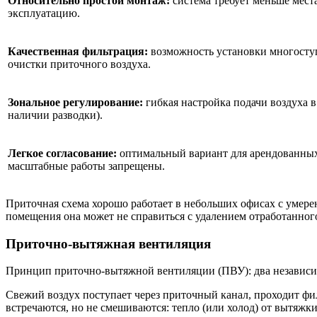
Относительно простой монтаж:
система требует меньше места
эксплуатацию.
Качественная фильтрация:
возможность установки многосту
очистки приточного воздуха.
Зональное регулирование:
гибкая настройка подачи воздуха 
наличии разводки).
Легкое согласование:
оптимальный вариант для арендованных
масштабные работы запрещены.
Приточная схема хорошо работает в небольших офисах с умере
помещения она может не справиться с удалением отработанного
Приточно‑вытяжная вентиляция
Принцип приточно‑вытяжной вентиляции (ПВУ): два независим
Свежий воздух поступает через приточный канал, проходит фи
встречаются, но не смешиваются: тепло (или холод) от вытяжк