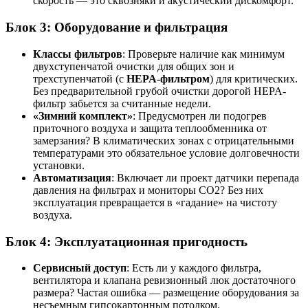
скорость — это сквозняки и акустический дискомфорт.
Блок 3: Оборудование и фильтрация
Классы фильтров
: Проверьте наличие как минимум
двухступенчатой очистки для общих зон и
трехступенчатой (с
HEPA-фильтром
) для критических.
Без предварительной грубой очистки дорогой HEPA-
фильтр забьется за считанные недели.
«Зимний комплект»
: Предусмотрен ли подогрев
приточного воздуха и защита теплообменника от
замерзания? В климатических зонах с отрицательными
температурами это обязательное условие долговечности
установки.
Автоматизация
: Включает ли проект датчики перепада
давления на фильтрах и мониторы CO2? Без них
эксплуатация превращается в «гадание» на чистоту
воздуха.
Блок 4: Эксплуатационная пригодность
Сервисный доступ
: Есть ли у каждого фильтра,
вентилятора и клапана ревизионный люк достаточного
размера? Частая ошибка — размещение оборудования за
несъемным гипсокартонным потолком.