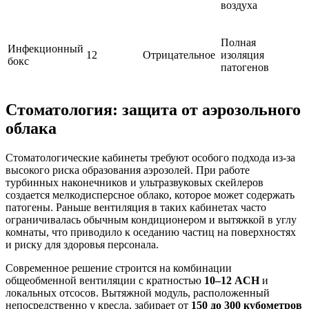
воздуха
Полная
Инфекционный
12
Отрицательное
изоляция
бокс
патогенов
Стоматология: защита от аэрозольного
облака
Стоматологические кабинеты требуют особого подхода из-за
высокого риска образования аэрозолей. При работе
турбинных наконечников и ультразвуковых скейлеров
создается мелкодисперсное облако, которое может содержать
патогены. Раньше вентиляция в таких кабинетах часто
ограничивалась обычным кондиционером и вытяжкой в углу
комнаты, что приводило к оседанию частиц на поверхностях
и риску для здоровья персонала.
Современное решение строится на комбинации
общеобменной вентиляции с кратностью
10–12 ACH
и
локальных отсосов. Вытяжной модуль, расположенный
непосредственно у кресла, забирает от
150 до 300 кубометров