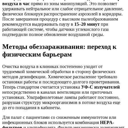
воздуха в час
прямо из зоны манипуляций. Это позволяет
удерживать нейтральное или слабое отрицательное давление,
физически блокируя распространение аэрозолей в коридоры.
После завершения процедур с высоким пылеобразованием
рекомендуется выдерживать паузу в
15–20 минут
при
работающей системе, чтобы датчики углекислого газа
подтвердили полное обновление воздушной среды.
Методы обеззараживания: переход к
физическим барьерам
Очистка воздуха в клиниках постепенно уходит от
трудоемкой химической обработки в сторону физических
методов дезинфекции. Химическое распыление требовало
остановки работы и последующего долгого проветривания.
Теперь стандартом считается установка
УФ-С излучателей
непосредственно в каналах вентиляции или приточных
установках. Ультрафиолетовые лампы работают постоянно,
разрушая структуру микроорганизмов в потоке воздуха еще
до его попадания в кабинеты.
Для палат с пациентами со сниженным иммунитетом или
инфекционных блоков используется комбинация
HEPA-
фильтров
и ультрафиолета. Фильтр механически задерживает