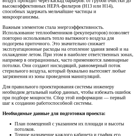
воздух проходит через каскад барьеров: от грубой очистки до
высокоэффективных HEPA-фильтров (H13 или H14),
способных задержать мельчайшие частицы и
микроорганизмы.
Важным элементом стала энергоэффективность.
Использование теплообменников (рекуператоров) позволяет
повторно использовать тепло вытяжного воздуха для
подогрева приточного. Это значительно снижает
эксплуатационные расходы на отопление здания зимой и на
охлаждение летом. При этом в наиболее ответственных зонах,
например в операционных, часто применяются ламинарные
потолки. Они создают нисходящий, равномерный поток
стерильного воздуха, который буквально вытесняет любые
загрязнения из зоны проведения манипуляций.
Для правильного проектирования системы инженеру
необходим детальный набор данных, чтобы избежать ошибок
при подборе мощности. Сбор этой информации — первый
шаг к созданию работоспособной системы.
Необходимые данные для подготовки проекта:
План помещений с указанием их площади и высоты
потолков.
Точное назначение каждого кабинета и график его