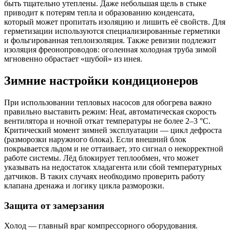
быть тщательно утеплены. Даже небольшая щель в стыке
приводит к потерям тепла и образованию конденсата,
который может пропитать изоляцию и лишить её свойств. Для
герметизации используются специализированные герметики
и фольгированная теплоизоляция. Также ревизии подлежит
изоляция фреонопроводов: оголенная холодная труба зимой
мгновенно обрастает «шубой» из инея.
Зимние настройки кондиционеров
При использовании тепловых насосов для обогрева важно
правильно выставить режим: Heat, автоматическая скорость
вентилятора и ночной откат температуры не более 2–3 °C.
Критический момент зимней эксплуатации — цикл дефроста
(разморозки наружного блока). Если внешний блок
покрывается льдом и не оттаивает, это сигнал о некорректной
работе системы. Лёд блокирует теплообмен, что может
указывать на недостаток хладагента или сбой температурных
датчиков. В таких случаях необходимо проверить работу
клапана дренажа и логику цикла разморозки.
Защита от замерзания
Холод — главный враг компрессорного оборудования.