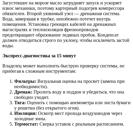
Загустевшее на морозе масло затрудняет запуск и ускоряет
износ механики, поэтому картерный подогрев компрессора
обязателен. Второй уязвимый узел — дренажная система.
Вода, замерзшая в трубке, неизбежно потечет внутрь
помещения. Установка греющих кабелей на дренажных
магистралях и теплоизоляция фреонопроводов
предотвращают образование ледяных пробок. Конденсат
должен отводиться строго по уклону, чтобы исключить застой
воды.
Экспресс-диагностика за 15 минут
Владелец может выполнить быструю проверку системы, не
прибегая к сложным инструментам:
Фильтры:
Визуальная оценка на просвет (замена при
необходимости).
Дренаж:
Пролить воду в поддон и убедиться, что она
свободно уходит.
Тяга:
Оценить с помощью анемометра или листа бумаги
у решетки (без открытого огня).
Изоляция:
Осмотр мест прохода воздуховодов через
холодные зоны.
Термостат:
Сверка уставок с реальным расписанием.