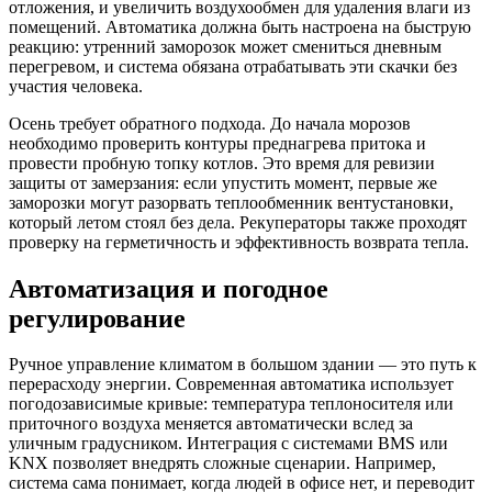
отложения, и увеличить воздухообмен для удаления влаги из
помещений. Автоматика должна быть настроена на быструю
реакцию: утренний заморозок может смениться дневным
перегревом, и система обязана отрабатывать эти скачки без
участия человека.
Осень требует обратного подхода. До начала морозов
необходимо проверить контуры преднагрева притока и
провести пробную топку котлов. Это время для ревизии
защиты от замерзания: если упустить момент, первые же
заморозки могут разорвать теплообменник вентустановки,
который летом стоял без дела. Рекуператоры также проходят
проверку на герметичность и эффективность возврата тепла.
Автоматизация и погодное
регулирование
Ручное управление климатом в большом здании — это путь к
перерасходу энергии. Современная автоматика использует
погодозависимые кривые: температура теплоносителя или
приточного воздуха меняется автоматически вслед за
уличным градусником. Интеграция с системами BMS или
KNX позволяет внедрять сложные сценарии. Например,
система сама понимает, когда людей в офисе нет, и переводит