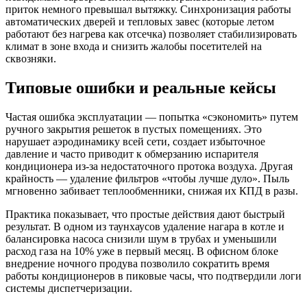
приток немного превышал вытяжку. Синхронизация работы
автоматических дверей и тепловых завес (которые летом
работают без нагрева как отсечка) позволяет стабилизировать
климат в зоне входа и снизить жалобы посетителей на
сквозняки.
Типовые ошибки и реальные кейсы
Частая ошибка эксплуатации — попытка «сэкономить» путем
ручного закрытия решеток в пустых помещениях. Это
нарушает аэродинамику всей сети, создает избыточное
давление и часто приводит к обмерзанию испарителя
кондиционера из-за недостаточного протока воздуха. Другая
крайность — удаление фильтров «чтобы лучше дуло». Пыль
мгновенно забивает теплообменники, снижая их КПД в разы.
Практика показывает, что простые действия дают быстрый
результат. В одном из таунхаусов удаление нагара в котле и
балансировка насоса снизили шум в трубах и уменьшили
расход газа на 10% уже в первый месяц. В офисном блоке
внедрение ночного продува позволило сократить время
работы кондиционеров в пиковые часы, что подтвердили логи
системы диспетчеризации.