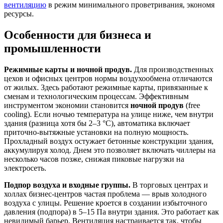
вентиляцию
в режим минимального проветривания, экономя
ресурсы.
Особенности для бизнеса и
промышленности
Режимные карты и ночной продув.
Для производственных
цехов и офисных центров нормы воздухообмена отличаются
от жилых. Здесь работают режимные карты, привязанные к
сменам и технологическим процессам. Эффективным
инструментом экономии становится
ночной продув
(free
cooling). Если ночью температура на улице ниже, чем внутри
здания (разница хотя бы 2–3 °C), автоматика включает
приточно-вытяжные установки на полную мощность.
Прохладный воздух остужает бетонные конструкции здания,
аккумулируя холод. Днем это позволяет включать чиллеры на
несколько часов позже, снижая пиковые нагрузки на
электросеть.
Подпор воздуха и входные группы.
В торговых центрах и
холлах бизнес-центров частая проблема — врыв холодного
воздуха с улицы. Решение кроется в создании избыточного
давления (подпора) в 5–15 Па внутри здания. Это работает как
невидимый барьер. Вентиляция настраивается так, чтобы