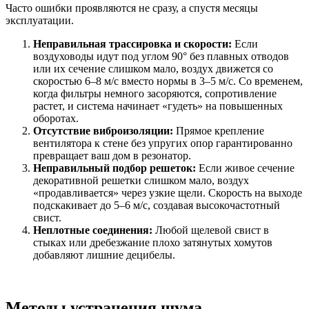
Часто ошибки проявляются не сразу, а спустя месяцы
эксплуатации.
Неправильная трассировка и скорости:
Если
воздуховоды идут под углом 90° без плавных отводов
или их сечение слишком мало, воздух движется со
скоростью 6–8 м/с вместо нормы в 3–5 м/с. Со временем,
когда фильтры немного засоряются, сопротивление
растет, и система начинает «гудеть» на повышенных
оборотах.
Отсутствие виброизоляции:
Прямое крепление
вентилятора к стене без упругих опор гарантированно
превращает ваш дом в резонатор.
Неправильный подбор решеток:
Если живое сечение
декоративной решетки слишком мало, воздух
«продавливается» через узкие щели. Скорость на выходе
подскакивает до 5–6 м/с, создавая высокочастотный
свист.
Неплотные соединения:
Любой щелевой свист в
стыках или дребезжание плохо затянутых хомутов
добавляют лишние децибелы.
Методы устранения шума