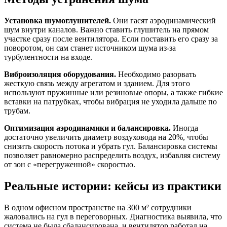
Установка шумоглушителей.
Они гасят аэродинамический
шум внутри каналов. Важно ставить глушитель на прямом
участке сразу после вентилятора. Если поставить его сразу за
поворотом, он сам станет источником шума из-за
турбулентности на входе.
Виброизоляция оборудования.
Необходимо разорвать
жесткую связь между агрегатом и зданием. Для этого
используют пружинные или резиновые опоры, а также гибкие
вставки на патрубках, чтобы вибрация не уходила дальше по
трубам.
Оптимизация аэродинамики и балансировка.
Иногда
достаточно увеличить диаметр воздуховода на 20%, чтобы
снизить скорость потока и убрать гул. Балансировка системы
позволяет равномерно распределить воздух, избавляя систему
от зон с «перегруженной» скоростью.
Реальные истории: кейсы из практики
В одном офисном пространстве на 300 м² сотрудники
жаловались на гул в переговорных. Диагностика выявила, что
система не была сбалансирована, и вентилятор работал на