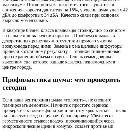
максимуме. После монтажа пластинчатого глушителя и
снижения скорости двигателя на 15%, уровень шума упал с 42
дБА до комфортных 34 дБА. Качество связи при созвонах
выросло моментально.
В квартире бизнес-класса владельцы столкнулись со свистом
в спальне при включении притока. Проблема крылась в
декоративных решетках и отсутствии прямого участка
воздуховода перед ними. Замена их на щелевые диффузоры
привели к отличному результату — полной тишине ночью
при сохранении объема воздуха. Теперь семья довольна
качеством сна, которое раньше казалось невозможным в
центре города.
Профилактика шума: что проверить
сегодня
Если ваша вентиляция начала «голосить», не спешите
планировать демонтаж. Начните с простого сервиса:
проверьте состояние фильтров и чистоту крыльчатки — пыль
на лопастях всегда нарушает балансировку. Убедитесь в
герметичности стыков: воздух, просачивающийся через
микроскопические щели в хомутах, создает противный