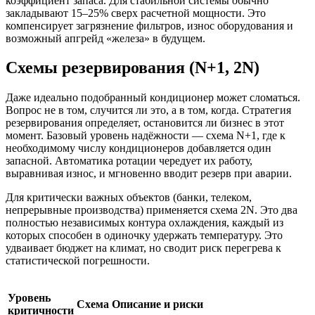
коэффициент запаса. Для стабильной системы обычно
закладывают 15–25% сверх расчетной мощности. Это
компенсирует загрязнение фильтров, износ оборудования и
возможный апгрейд «железа» в будущем.
Схемы резервирования (N+1, 2N)
Даже идеально подобранный кондиционер может сломаться.
Вопрос не в том, случится ли это, а в том, когда. Стратегия
резервирования определяет, остановится ли бизнес в этот
момент. Базовый уровень надёжности — схема N+1, где к
необходимому числу кондиционеров добавляется один
запасной. Автоматика ротации чередует их работу,
выравнивая износ, и мгновенно вводит резерв при аварии.
Для критически важных объектов (банки, телеком,
непрерывные производства) применяется схема 2N. Это два
полностью независимых контура охлаждения, каждый из
которых способен в одиночку удержать температуру. Это
удваивает бюджет на климат, но сводит риск перегрева к
статистической погрешности.
Уровень
Схема
Описание и риски
критичности