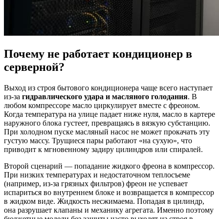
Почему не работает кондиционер в
серверной?
Выход из строя бытового кондиционера чаще всего наступает
из-за
гидравлического удара и масляного голодания
. В
любом компрессоре масло циркулирует вместе с фреоном.
Когда температура на улице падает ниже нуля, масло в картере
наружного блока густеет, превращаясь в вязкую субстанцию.
При холодном пуске масляный насос не может прокачать эту
густую массу. Трущиеся пары работают «на сухую», что
приводит к мгновенному задиру цилиндров или спиралей.
Второй сценарий — попадание жидкого фреона в компрессор.
При низких температурах и недостаточном теплосъеме
(например, из-за грязных фильтров) фреон не успевает
испариться во внутреннем блоке и возвращается в компрессор
в жидком виде. Жидкость несжимаема. Попадая в цилиндр,
она разрушает клапаны и механику агрегата. Именно поэтому
бюджетные модели без защиты часто выходят из строя в