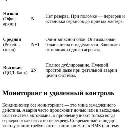
Низкая
Нет резерва. При поломке — перегрев и
(Офис,
N
остановка сервисов до приезда мастера.
архив)
Средняя
Один запасной блок. Оптимальный
(Ритейл,
N+1
баланс цены и надёжности. Защищает
склад)
от поломки одного агрегата.
Полное дублирование. Нулевой
Высокая
2N
простой даже при фатальной аварии
(ЦОД, Банк)
целой системы.
Мониторинг и удаленный контроль
Кондиционер без мониторинга — это мина замедленного
действия. Авария часто происходит ночью или в выходные.
Если система автономна, о проблеме узнают только когда
серверы отключатся по перегреву. Современный стандарт
эксплуатации требует интеграции климата в BMS (систему