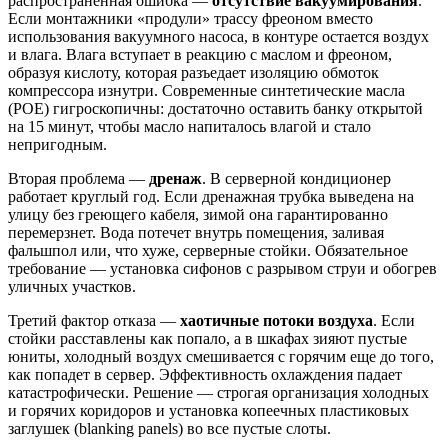
распространенная ошибка —
отсутствие вакуумирования
.
Если монтажники «продули» трассу фреоном вместо
использования вакуумного насоса, в контуре остается воздух
и влага. Влага вступает в реакцию с маслом и фреоном,
образуя кислоту, которая разъедает изоляцию обмоток
компрессора изнутри. Современные синтетические масла
(POE) гигроскопичны: достаточно оставить банку открытой
на 15 минут, чтобы масло напиталось влагой и стало
непригодным.
Вторая проблема —
дренаж
. В серверной кондиционер
работает круглый год. Если дренажная трубка выведена на
улицу без греющего кабеля, зимой она гарантированно
перемерзнет. Вода потечет внутрь помещения, заливая
фальшпол или, что хуже, серверные стойки. Обязательное
требование — установка сифонов с разрывом струи и обогрев
уличных участков.
Третий фактор отказа —
хаотичные потоки воздуха
. Если
стойки расставлены как попало, а в шкафах зияют пустые
юниты, холодный воздух смешивается с горячим еще до того,
как попадет в сервер. Эффективность охлаждения падает
катастрофически. Решение — строгая организация холодных
и горячих коридоров и установка копеечных пластиковых
заглушек (blanking panels) во все пустые слоты.