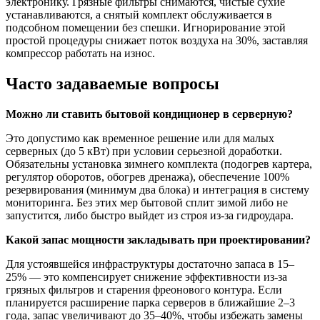
электронику. Грязные фильтры снимаются, чистые сухие
устанавливаются, а снятый комплект обслуживается в
подсобном помещении без спешки. Игнорирование этой
простой процедуры снижает поток воздуха на 30%, заставляя
компрессор работать на износ.
Часто задаваемые вопросы
Можно ли ставить бытовой кондиционер в серверную?
Это допустимо как временное решение или для малых
серверных (до 5 кВт) при условии серьезной доработки.
Обязательны установка зимнего комплекта (подогрев картера,
регулятор оборотов, обогрев дренажа), обеспечение 100%
резервирования (минимум два блока) и интеграция в систему
мониторинга. Без этих мер бытовой сплит зимой либо не
запустится, либо быстро выйдет из строя из-за гидроудара.
Какой запас мощности закладывать при проектировании?
Для устоявшейся инфраструктуры достаточно запаса в 15–
25% — это компенсирует снижение эффективности из-за
грязных фильтров и старения фреонового контура. Если
планируется расширение парка серверов в ближайшие 2–3
года, запас увеличивают до 35–40%, чтобы избежать замены