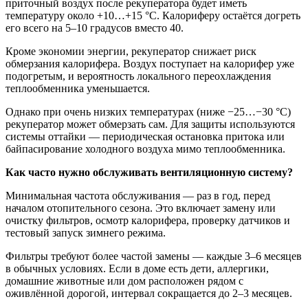
приточный воздух после рекуператора будет иметь
температуру около +10…+15 °C. Калориферу остаётся догреть
его всего на 5–10 градусов вместо 40.
Кроме экономии энергии, рекуператор снижает риск
обмерзания калорифера. Воздух поступает на калорифер уже
подогретым, и вероятность локального переохлаждения
теплообменника уменьшается.
Однако при очень низких температурах (ниже −25…−30 °C)
рекуператор может обмерзать сам. Для защиты используются
системы оттайки — периодическая остановка притока или
байпасирование холодного воздуха мимо теплообменника.
Как часто нужно обслуживать вентиляционную систему?
Минимальная частота обслуживания — раз в год, перед
началом отопительного сезона. Это включает замену или
очистку фильтров, осмотр калорифера, проверку датчиков и
тестовый запуск зимнего режима.
Фильтры требуют более частой замены — каждые 3–6 месяцев
в обычных условиях. Если в доме есть дети, аллергики,
домашние животные или дом расположен рядом с
оживлённой дорогой, интервал сокращается до 2–3 месяцев.