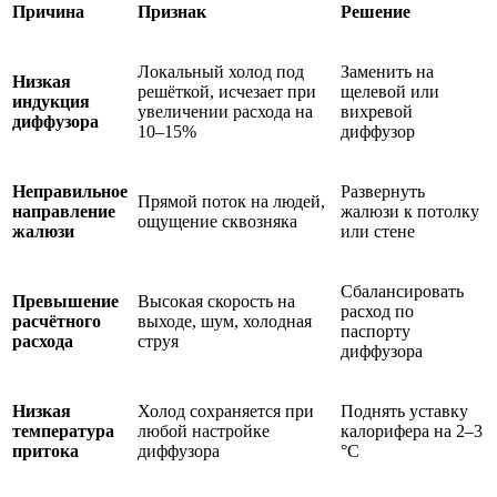
Причина
Признак
Решение
Локальный холод под
Заменить на
Низкая
решёткой, исчезает при
щелевой или
индукция
увеличении расхода на
вихревой
диффузора
10–15%
диффузор
Неправильное
Развернуть
Прямой поток на людей,
направление
жалюзи к потолку
ощущение сквозняка
жалюзи
или стене
Сбалансировать
Превышение
Высокая скорость на
расход по
расчётного
выходе, шум, холодная
паспорту
расхода
струя
диффузора
Низкая
Холод сохраняется при
Поднять уставку
температура
любой настройке
калорифера на 2–3
притока
диффузора
°C