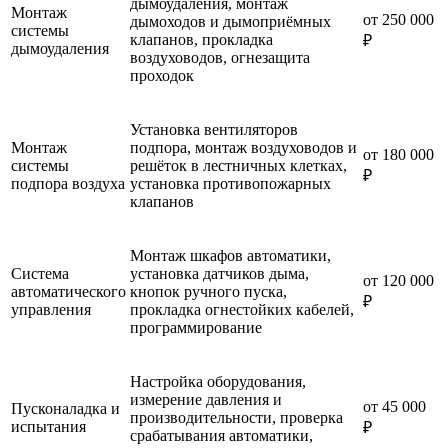
дымоудаления, монтаж
Монтаж
от 250 000
дымоходов и дымоприёмных
системы
клапанов, прокладка
₽
дымоудаления
воздуховодов, огнезащита
проходок
Установка вентиляторов
Монтаж
подпора, монтаж воздуховодов и
от 180 000
системы
решёток в лестничных клетках,
₽
подпора воздуха
установка противопожарных
клапанов
Монтаж шкафов автоматики,
Система
установка датчиков дыма,
от 120 000
автоматического
кнопок ручного пуска,
₽
управления
прокладка огнестойких кабелей,
программирование
Настройка оборудования,
измерение давления и
от 45 000
Пусконаладка и
производительности, проверка
испытания
₽
срабатывания автоматики,