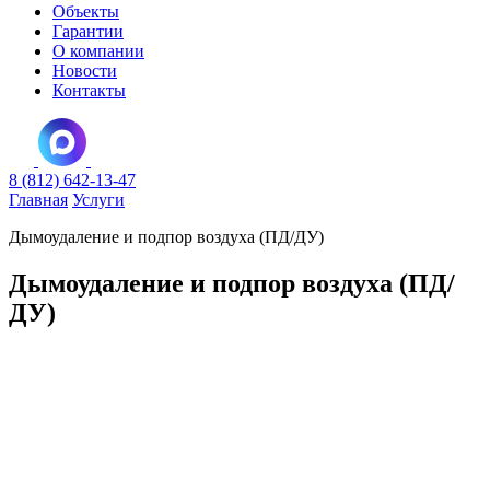
Объекты
Гарантии
О компании
Новости
Контакты
8 (812) 642-13-47
Главная
Услуги
Дымоудаление и подпор воздуха (ПД/ДУ)
Дымоудаление и подпор воздуха (ПД/
ДУ)
Разработка проектной документации систем противодымной
защиты с полным комплектом чертежей, расчётов и
согласований. Монтаж систем дымоудаления и подпора
воздуха для объектов любой сложности в Санкт-Петербурге и
Ленинградской области. Соответствие требованиям СП
7.13130, СП 60.13330 и технического регламента о
требованиях пожарной безопасности.