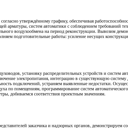
согласно утверждённому графику, обеспечивая работоспособнос
щей арматуры, систем автоматики с соблюдением требований те
ного воздухообмена на период реконструкции. Вывозим демонт
лняем подготовительные работы: усиление несущих конструкций
ховодов, установку распределительных устройств и систем авт
ключение электропитания, интеграцию в существующую систему
ьность подключений, устраняем выявленные недостатки. Осущес
здуха по помещениям, программирование систем автоматическог
тры, добиваемся соответствия проектным значениям.
едставителей заказчика и надзорных органов, демонстрируем с