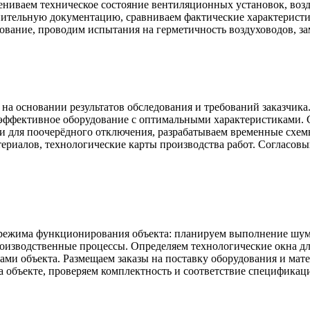
ениваем техническое состояние вентиляционных установок, воз
нительную документацию, сравниваем фактические характерист
ование, проводим испытания на герметичность воздуховодов, з
на основании результатов обследования и требований заказчик
оэффективное оборудование с оптимальными характеристиками. 
тки для поочерёдного отключения, разрабатываем временные сх
ериалов, технологические карты производства работ. Согласовы
 режима функционирования объекта: планируем выполнение шум
изводственные процессы. Определяем технологические окна для
ми объекта. Размещаем заказы на поставку оборудования и мат
а объекте, проверяем комплектность и соответствие спецификац