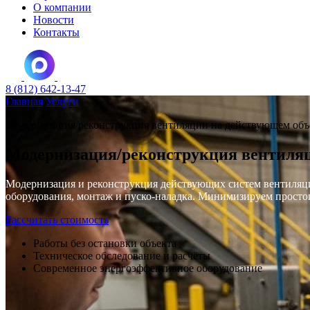
О компании
Новости
Контакты
8 (812) 642-13-47
Главная
Услуги
Модернизация/реконструкция вентиляции на действующем объ
Модернизация/реконструкция вентиляц
Модернизация и реконструкция действующих систем вентиляции
оборудования, монтаж и пуско-наладка. Минимизируем простои
Рассчитать стоимость
Работы без остановки объекта
Техническое обследование и расчёты
Современное энергоэффективное оборудование