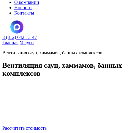
О компании
Новости
Контакты
8 (812) 642-13-47
Главная
Услуги
Вентиляция саун, хаммамов, банных комплексов
Вентиляция саун, хаммамов, банных
комплексов
Профессиональное проектирование и монтаж систем
вентиляции для саун, хаммамов и банных комплексов любой
сложности с учётом специфики высокотемпературных и
влажных помещений. Обеспечиваем оптимальный
воздухообмен в парных, моечных, комнатах отдыха и
технических зонах. Работаем с объектами коммерческого и
частного назначения.
Рассчитать стоимость