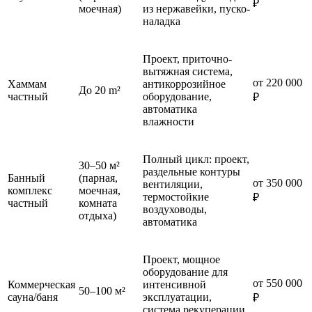
₽
моечная)
из нержавейки, пуско-
наладка
Проект, приточно-
вытяжная система,
от 220 000
Хаммам
антикоррозийное
До 20 m²
частный
оборудование,
₽
автоматика
влажности
Полный цикл: проект,
30–50 м²
раздельные контуры
Банный
(парная,
от 350 000
вентиляции,
комплекс
моечная,
термостойкие
₽
частный
комната
воздуховоды,
отдыха)
автоматика
Проект, мощное
оборудование для
от 550 000
Коммерческая
интенсивной
50–100 м²
сауна/баня
эксплуатации,
₽
система рекуперации,