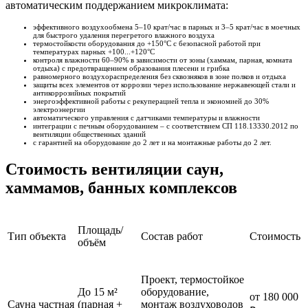
автоматическим поддержанием микроклимата:
эффективного воздухообмена 5–10 крат/час в парных и 3–5 крат/час в моечных
для быстрого удаления перегретого влажного воздуха
термостойкости оборудования до +150°C с безопасной работой при
температурах парных +100...+120°C
контроля влажности 60–90% в зависимости от зоны (хаммам, парная, комната
отдыха) с предотвращением образования плесени и грибка
равномерного воздухораспределения без сквозняков в зоне полков и отдыха
защиты всех элементов от коррозии через использование нержавеющей стали и
антикоррозийных покрытий
энергоэффективной работы с рекуперацией тепла и экономией до 30%
электроэнергии
автоматического управления с датчиками температуры и влажности
интеграции с печным оборудованием – с соответствием СП 118.13330.2012 по
вентиляции общественных зданий
с гарантией на оборудование до 2 лет и на монтажные работы до 2 лет.
Стоимость вентиляции саун,
хаммамов, банных комплексов
Площадь/
Тип объекта
Состав работ
Стоимость
объём
Проект, термостойкое
До 15 м²
оборудование,
от 180 000
Сауна частная
(парная +
монтаж воздуховодов