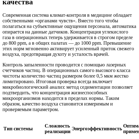
качества
Современная система климат-контроля в медицине обладает
собственными «органами чувств». Вместо того чтобы
полагаться на субъективные ощущения персонала, автоматика
опирается на данные датчиков. Концентрация углекислого
газа в операционных теперь удерживается в строгом пределе
до 800 ppm, а в общих палатах — до 1000 ppm. Превышение
этих норм мгновенно активирует усиленный приток свежего
воздуха, предотвращая духоту и усталость врачей.
Контроль запыленности проводится с помощью лазерных
счетчиков частиц. В операционных самого высокого класса
чистоты количество частиц размером более 0,5 мкм жестко
лимитировано. Итоговая проверка всегда включает
микробиологический анализ: метод седиментации позволяет
подтвердить, что концентрация жизнеспособных
микроорганизмов находится в пределах нормы. Таким
образом, качество воздуха становится измеримым и
проверяемым параметром.
Сложность
Оптим
Тип системы
Энергоэффективность
реализации
приме