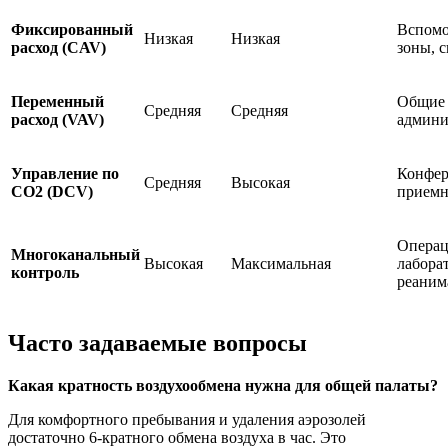
Фиксированный
Вспомо
Низкая
Низкая
расход (CAV)
зоны, 
Переменный
Общие 
Средняя
Средняя
расход (VAV)
админи
Управление по
Конфер
Средняя
Высокая
CO2 (DCV)
приемн
Операц
Многоканальный
Высокая
Максимальная
лабора
контроль
реаним
Часто задаваемые вопросы
Какая кратность воздухообмена нужна для общей палаты?
Для комфортного пребывания и удаления аэрозолей
достаточно 6-кратного обмена воздуха в час. Это