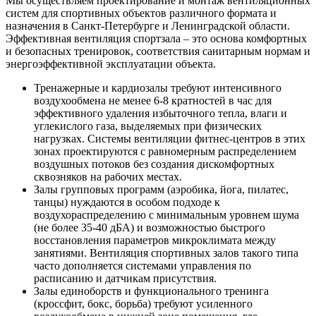
Мы осуществляем проектирование и монтаж вентиляционных
систем для спортивных объектов различного формата и
назначения в Санкт-Петербурге и Ленинградской области.
Эффективная вентиляция спортзала – это основа комфортных
и безопасных тренировок, соответствия санитарным нормам и
энергоэффективной эксплуатации объекта.
Тренажерные и кардиозалы требуют интенсивного
воздухообмена не менее 6-8 кратностей в час для
эффективного удаления избыточного тепла, влаги и
углекислого газа, выделяемых при физических
нагрузках. Системы вентиляции фитнес-центров в этих
зонах проектируются с равномерным распределением
воздушных потоков без создания дискомфортных
сквозняков на рабочих местах.
Залы групповых программ (аэробика, йога, пилатес,
танцы) нуждаются в особом подходе к
воздухораспределению с минимальным уровнем шума
(не более 35-40 дБА) и возможностью быстрого
восстановления параметров микроклимата между
занятиями. Вентиляция спортивных залов такого типа
часто дополняется системами управления по
расписанию и датчикам присутствия.
Залы единоборств и функционального тренинга
(кроссфит, бокс, борьба) требуют усиленного