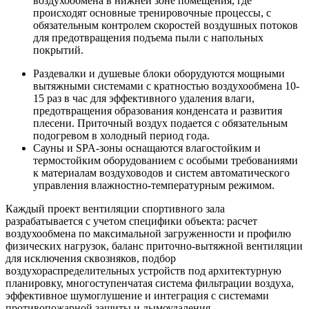
воздухообмена в нижней зоне помещения, где
происходят основные тренировочные процессы, с
обязательным контролем скоростей воздушных потоков
для предотвращения подъема пыли с напольных
покрытий.
Раздевалки и душевые блоки оборудуются мощными
вытяжными системами с кратностью воздухообмена 10-
15 раз в час для эффективного удаления влаги,
предотвращения образования конденсата и развития
плесени. Приточный воздух подается с обязательным
подогревом в холодный период года.
Сауны и SPA-зоны оснащаются влагостойким и
термостойким оборудованием с особыми требованиями
к материалам воздуховодов и систем автоматического
управления влажностно-температурным режимом.
Каждый проект вентиляции спортивного зала
разрабатывается с учетом специфики объекта: расчет
воздухообмена по максимальной загруженности и профилю
физических нагрузок, баланс приточно-вытяжной вентиляции
для исключения сквозняков, подбор
воздухораспределительных устройств под архитектурную
планировку, многоступенчатая система фильтрации воздуха,
эффективное шумоглушение и интеграция с системами
противопожарной защиты и дымоудаления.